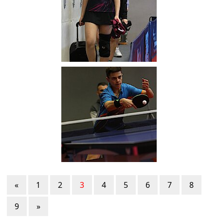
«
1
2
3
4
5
6
7
8
9
»