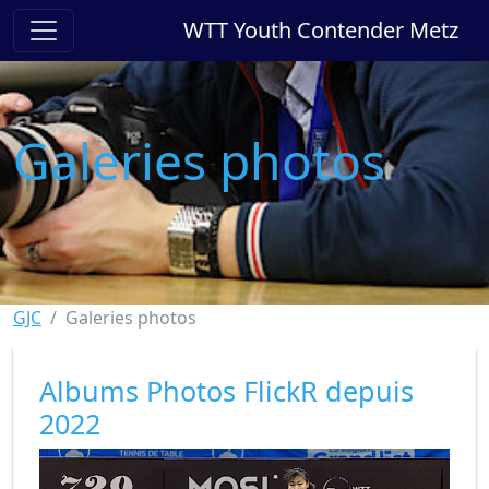
WTT Youth Contender Metz
Galeries photos
GJC
Galeries photos
Albums Photos FlickR depuis
2022