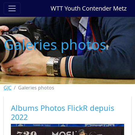
WTT Youth Contender Metz
Galeries photos
GJC
Galeries photos
Albums Photos FlickR depuis
2022