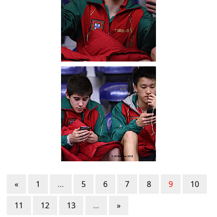
«
1
…
5
6
7
8
9
10
11
12
13
…
»